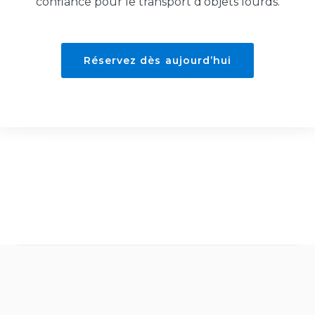
confiance pour le transport d’objets lourds.
Réservez dès aujourd’hui
Chez Chrono Monte Meuble, nous nous
engageons à garantir la sécurité de vos biens ainsi
que celle des personnes impliquées dans
l’opération.